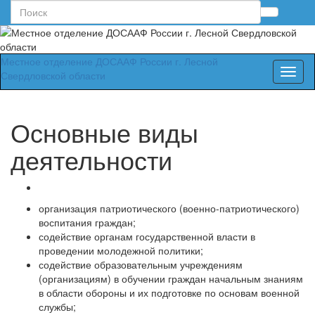
Search
Вкл/
for:
выкл
форм
Местное отделение ДОСААФ России г. Лесной
поиск
Вкл/
Свердловской области
выкл
навиг
Основные виды
деятельности
организация патриотического (военно-патриотического)
воспитания граждан;
содействие органам государственной власти в
проведении молодежной политики;
содействие образовательным учреждениям
(организациям) в обучении граждан начальным знаниям
в области обороны и их подготовке по основам военной
службы;